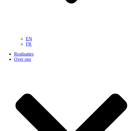
EN
FR
Realisaties
Over ons