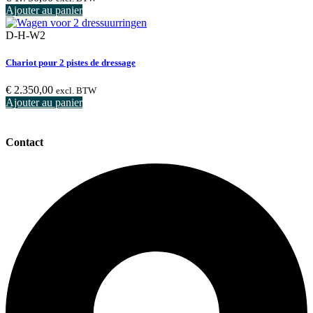
Ajouter au panier
D-H-W2
Chariot pour 2 pistes de dressage
€
2.350,00
excl. BTW
Ajouter au panier
Contact